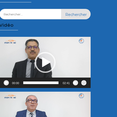
Rechercher :
Vidéo
Lecteur
vidéo
00:00
02:41