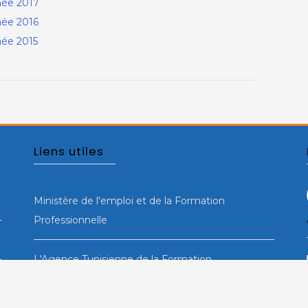
nnée 2017
née 2016
née 2015
Liens utiles
Ministère de l'emploi et de la Formation
Professionnelle
L'Agence Tunisienne de la Formation
Professionnelle (ATFP)