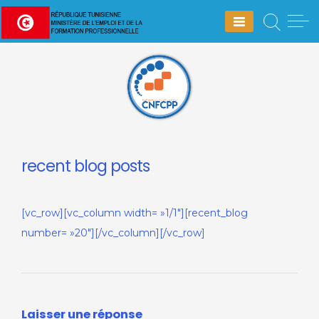
Skip
to
content
recent blog posts
[vc_row][vc_column width= »1/1″][recent_blog
number= »20″][/vc_column][/vc_row]
Laisser une réponse