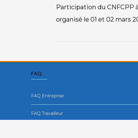
Participation du CN
Participation du CNFCPP 
02/03/2023
organisé le 01 et 02 mars 20
FAQ
FAQ Entreprise
FAQ Travailleur
FAQ Formateur/Opérateur de formation