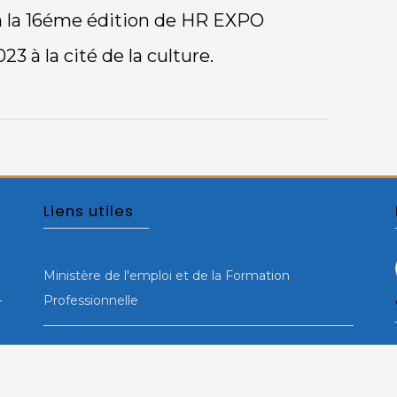
FCPP à la 16éme édition de HR EXPO
à la 16éme édition de HR EXPO
23 à la cité de la culture.
Liens utiles
Ministère de l'emploi et de la Formation
Professionnelle
L'Agence Tunisienne de la Formation
Professionnelle (ATFP)