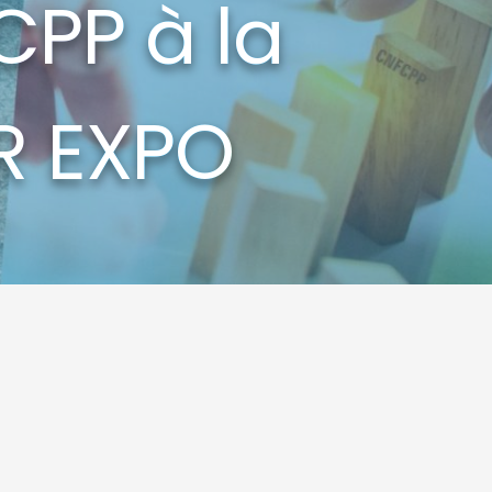
CPP à la
R EXPO