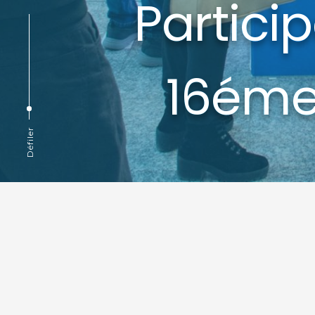
Partici
16éme
Défiler