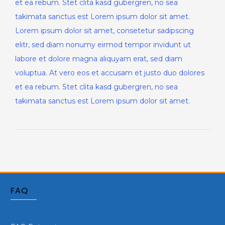
et ea rebum. Stet clita kasd gubergren, no sea
takimata sanctus est Lorem ipsum dolor sit amet.
Lorem ipsum dolor sit amet, consetetur sadipscing
elitr, sed diam nonumy eirmod tempor invidunt ut
labore et dolore magna aliquyam erat, sed diam
voluptua. At vero eos et accusam et justo duo dolores
et ea rebum. Stet clita kasd gubergren, no sea
takimata sanctus est Lorem ipsum dolor sit amet.
FAQ