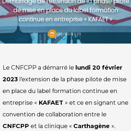
Démarrage de l’extension de la phase pilote
de mise en place du label formation
continue en entreprise « KAFAET »
22/02/2023
Le CNFCPP a démarré le
lundi 20 février
2023
l’extension de la phase pilote de mise
en place du label formation continue en
entreprise «
KAFAET
» et ce en signant une
convention de collaboration entre le
CNFCPP
et la clinique «
Carthagène
».