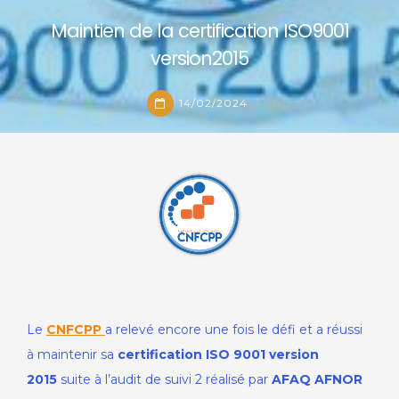
Maintien de la certification ISO9001
version2015
14/02/2024
Maintien de la certification ISO9001
Le
CNFCPP
a relevé encore une fois le défi et a réussi
version2015
à maintenir sa
certification ISO 9001 version
2015
suite à l’audit de suivi 2 réalisé par
AFAQ AFNOR
14/02/2024