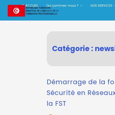
Skip
ACCUEIL
Qui sommes-nous ?
NOS SERVICES
to
content
Catégorie :
newsl
Démarrage de la f
Sécurité en Réseau
la FST