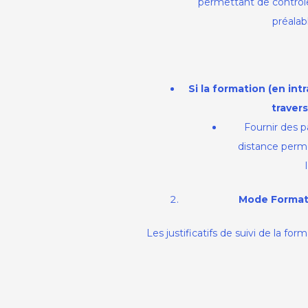
permettant de contrôler
préalab
Si la formation
(en int
traver
Fournir des p
distance perm
Mode Formati
Les justificatifs de suivi de la fo
pédagogique qui permettent de co
ainsi que l’assiduité des bénéfi
Si une partie de la formation s’est d