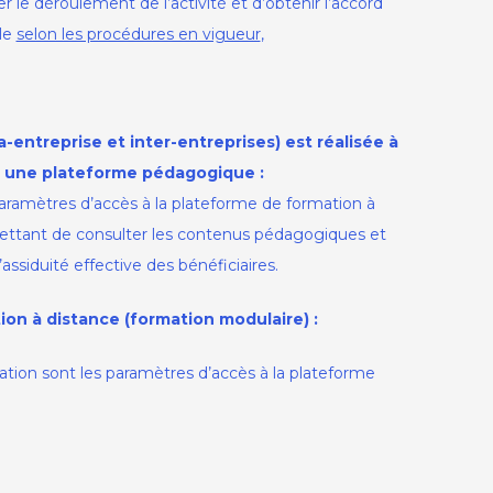
 le déroulement de l’activité et d’obtenir l’accord
le
selon les procédures en vigueur
,
ra-entreprise et inter-entreprises)
est réalisée à
s une plateforme pédagogique :
aramètres d’accès à la plateforme de formation à
ettant de consulter les contenus pédagogiques et
l’assiduité effective des bénéficiaires.
on à distance (formation modulaire) :
rmation sont les paramètres d’accès à la plateforme
nsulter les programmes et contenus pédagogiques
ciaires afin de déterminer les montants accordés,
éroulée sous le mode de séminaire à distance, fournir