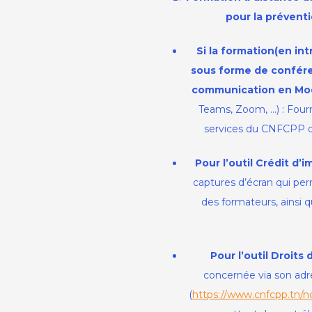
distance
pour la prévent
Si la formation
(en int
29/12/2020
sous forme de conféren
communication en Mo
Teams, Zoom, …) : Fourni
services du CNFCPP de
Pour
l’outil C
rédit d’i
captures d’écran qui per
des formateurs, ainsi 
Pour
l’outil Droits 
concernée via son adr
(
https://www.cnfcpp.tn/n