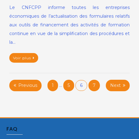
Le CNFCPP informe toutes les entreprises
économiques de l’actualisation des formulaires relatifs
aux outils de financement des activités de formation
continue en vue de la simplification des procédures et
la…
Voir plus
Pagination
Previous
1
…
5
6
7
Next
des
publications
FAQ