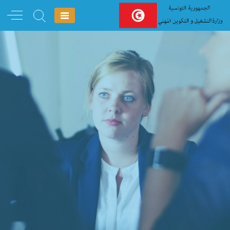
Ski
t
conten