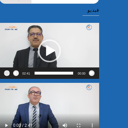
عن:
فيديو
مشغل
الفيديو
02:41
00:00