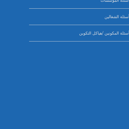
سئلة المؤسسات
سئلة الشغالين
سئلة المكونين /هياكل التكوين