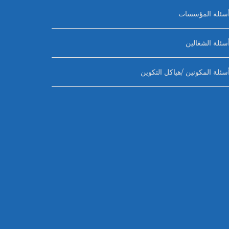
سئلة المؤسسات
سئلة الشغالين
سئلة المكونين /هياكل التكوين