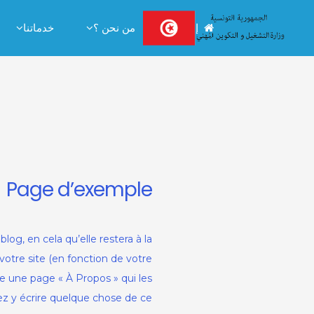
Ski
إستقبال
من نحن ؟
خدماتنا
t
conten
Page d’exemple
log, en cela qu’elle restera à la
otre site (en fonction de votre
 une page « À Propos » qui les
iez y écrire quelque chose de ce