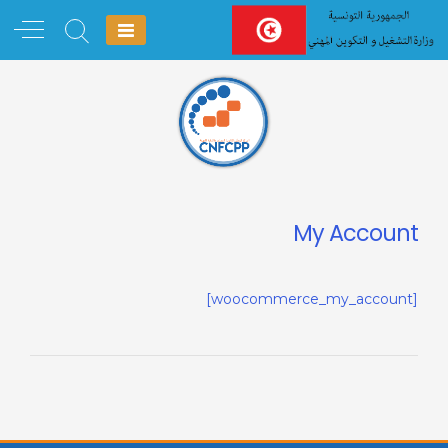
Ski
t
conten
My Account
[woocommerce_my_account]