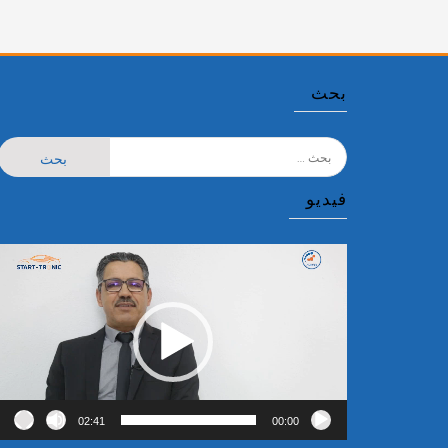
بحث
فيديو
مشغل
الفيديو
02:41
00:00