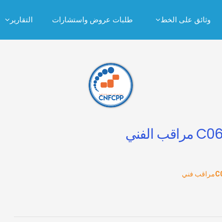
وثائق على الخط
طلبات عروض واستشارات
التقارير
مراقب فني