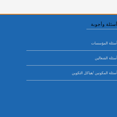
سئلة وأجوبة
سئلة المؤسسات
سئلة الشغالين
سئلة المكونين /هياكل التكوين