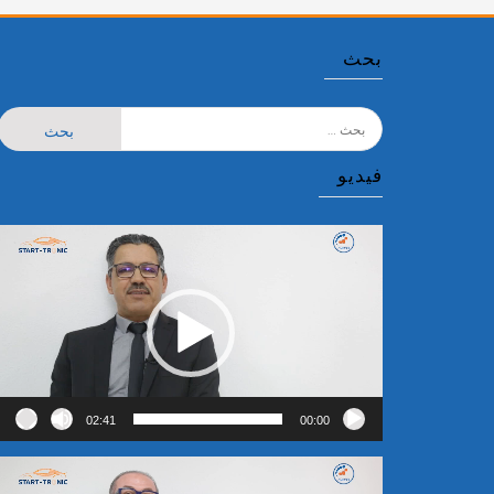
بحث
البحث
عن:
فيديو
مشغل
الفيديو
02:41
00:00