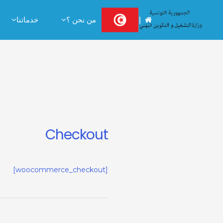
Ski
إستقبال
من نحن ؟
خدماتنا
t
conten
Checkout
[woocommerce_checkout]