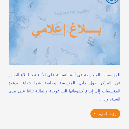
للمؤسسات المنخرطة في آلية التسبقة على الأداء تبعا للبلاغ الصادر
عن المركز حول دليل المؤسسة وخاصة فيما يتعلق بدعوة
المؤسسات إلى إيداع كشوفاتها البيداغوجية والمالية تباعا على مدى
السنة، وإن…
رؤية المزيد