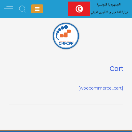
Ski
t
conten
Cart
[woocommerce_cart]