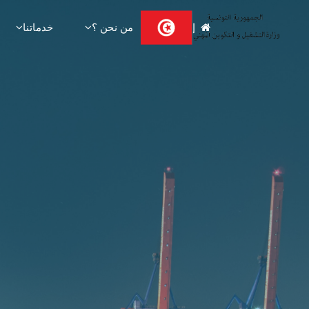
Ski
إستقبال
من نحن ؟
خدماتنا
t
conten