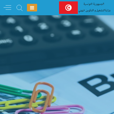
Ski
t
conten