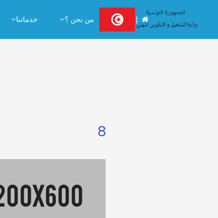
Ski
إستقبال
من نحن ؟
خدماتنا
t
conten
8