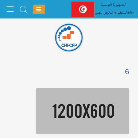
Ski
t
conten
6