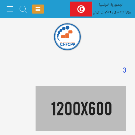
Ski
t
conten
3