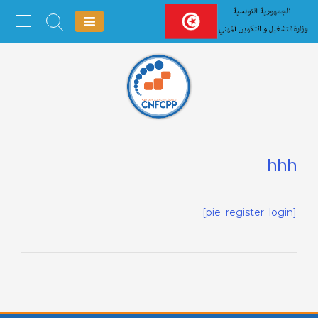
Ski
t
conten
hhh
[pie_register_login]