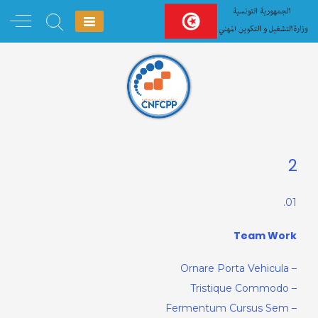
Ski
t
conten
2
01.
Team Work
– Ornare Porta Vehicula
– Tristique Commodo
– Fermentum Cursus Sem