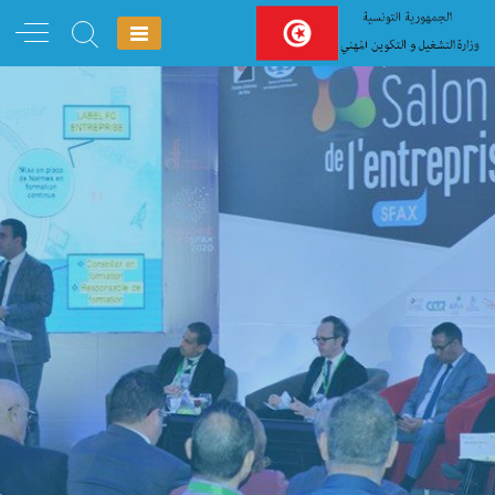
Ski
t
conten