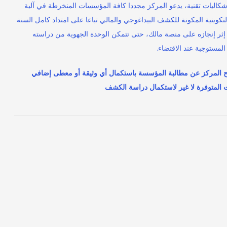
شكاليات تقنية، يدعو المركز مجددا كافة المؤسسات المنخرطة في آلية
التكوينية المكونة للكشف البيداغوجي والمالي تباعا على امتداد كامل السنة
إثر إنجازه على منصة مالك، حتى تتمكن الوحدة الجهوية من دراسته
المستوجبة عند الاقتضاء.
ح المركز عن مطالبة المؤسسة باستكمال أي وثيقة أو معطى إضافي
ت المتوفرة لا غير لاستكمال دراسة الكشف
روابط مفيدة
أ
وزارة التشغيل و التكوين المهني
أ