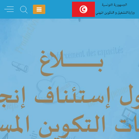
Ski
t
conten